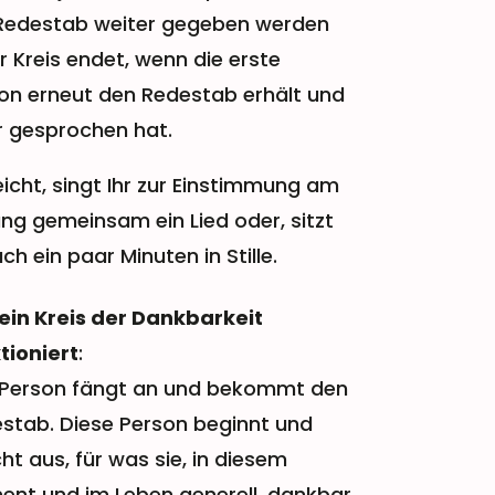
Redestab weiter gegeben werden
r Kreis endet, wenn die erste
on erneut den Redestab erhält und
r gesprochen hat.
leicht, singt Ihr zur Einstimmung am
ng gemeinsam ein Lied oder, sitzt
ch ein paar Minuten in Stille.
ein Kreis der Dankbarkeit
tioniert
:
 Person fängt an und bekommt den
stab. Diese Person beginnt und
cht aus, für was sie, in diesem
nt und im Leben generell, dankbar