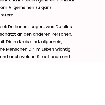
 Vom Allgemeinen zu ganz
retem.
piel: Du kannst sagen, was Du alles
schätzt an den anderen Personen,
it Dir im Kreis sind, allgemein,
he Menschen Dir im Leben wichtig
 und auch welche Situationen und
benheiten Du schätzt und liebst.
Dir Zeit dabei, fühle in Dich und lass
 von der Freude ausfüllen.
sind konditioniert darauf, das
echte zu sehen, uns auf Fehler