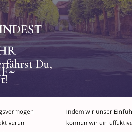
indest
hr
erfährst Du,
ie~
t!
ngsvermögen
Indem wir unser Einfü
ektiveren
können wir ein effektiv