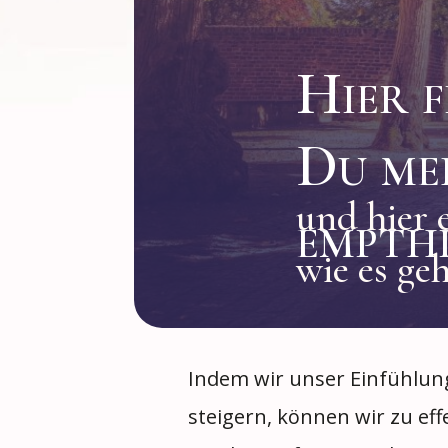
Hier f
Du me
und hier 
empth
wie es geh
Indem wir unser Einfühlu
steigern, können wir zu eff