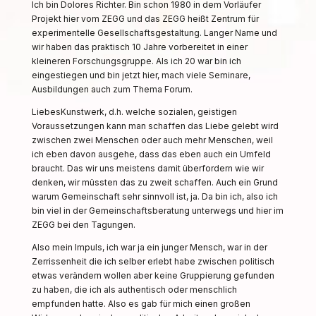
Ich bin Dolores Richter. Bin schon 1980 in dem Vorläufer
Projekt hier vom ZEGG und das ZEGG heißt Zentrum für
experimentelle Gesellschaftsgestaltung. Langer Name und
wir haben das praktisch 10 Jahre vorbereitet in einer
kleineren Forschungsgruppe. Als ich 20 war bin ich
eingestiegen und bin jetzt hier, mach viele Seminare,
Ausbildungen auch zum Thema Forum.
LiebesKunstwerk, d.h. welche sozialen, geistigen
Voraussetzungen kann man schaffen das Liebe gelebt wird
zwischen zwei Menschen oder auch mehr Menschen, weil
ich eben davon ausgehe, dass das eben auch ein Umfeld
braucht. Das wir uns meistens damit überfordern wie wir
denken, wir müssten das zu zweit schaffen. Auch ein Grund
warum Gemeinschaft sehr sinnvoll ist, ja. Da bin ich, also ich
bin viel in der Gemeinschaftsberatung unterwegs und hier im
ZEGG bei den Tagungen.
Also mein Impuls, ich war ja ein junger Mensch, war in der
Zerrissenheit die ich selber erlebt habe zwischen politisch
etwas verändern wollen aber keine Gruppierung gefunden
zu haben, die ich als authentisch oder menschlich
empfunden hatte. Also es gab für mich einen großen