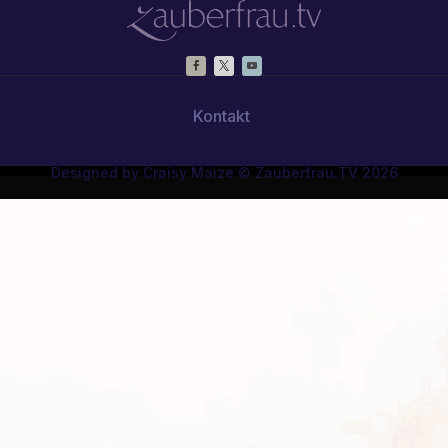
Kontakt
Designed by Craisy Maize © Zauberfrau.TV 2026