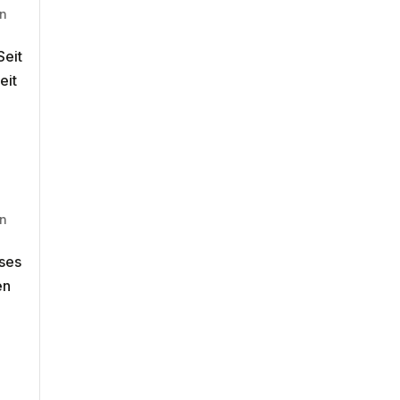
in
Seit
eit
in
eses
en