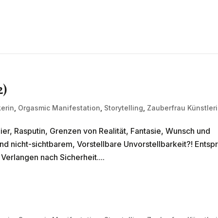
2)
erin
,
Orgasmic Manifestation
,
Storytelling
,
Zauberfrau Künstler
er, Rasputin, Grenzen von Realität, Fantasie, Wunsch und
d nicht-sichtbarem, Vorstellbare Unvorstellbarkeit?! Entspr
erlangen nach Sicherheit....