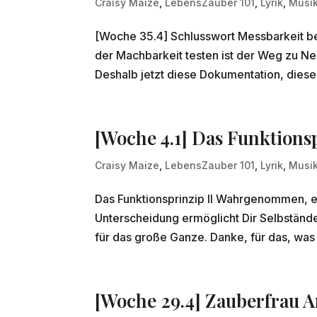
Craisy Maize
,
LebensZauber 101
,
Lyrik
,
Musik
[Woche 35.4] Schlusswort Messbarkeit b
der Machbarkeit testen ist der Weg zu 
Deshalb jetzt diese Dokumentation, diese 
[Woche 4.1] Das Funktionsp
Craisy Maize
,
LebensZauber 101
,
Lyrik
,
Musik
Das Funktionsprinzip II Wahrgenommen, e
Unterscheidung ermöglicht Dir Selbständer
für das große Ganze. Danke, für das, was 
[Woche 29.4] Zauberfrau A