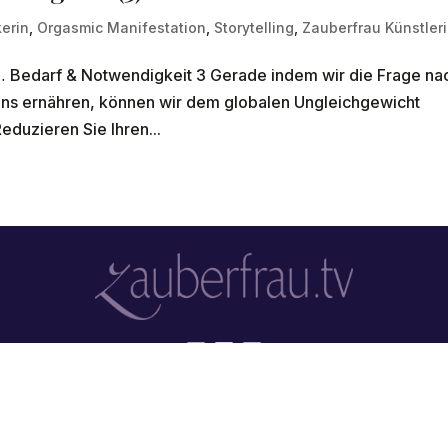
erin
,
Orgasmic Manifestation
,
Storytelling
,
Zauberfrau Künstler
… Bedarf & Notwendigkeit 3 Gerade indem wir die Frage na
 uns ernähren, können wir dem globalen Ungleichgewicht
eduzieren Sie Ihren...
Kontakt
Designed by Craisy Maize © Zauberfrau.TV 2026