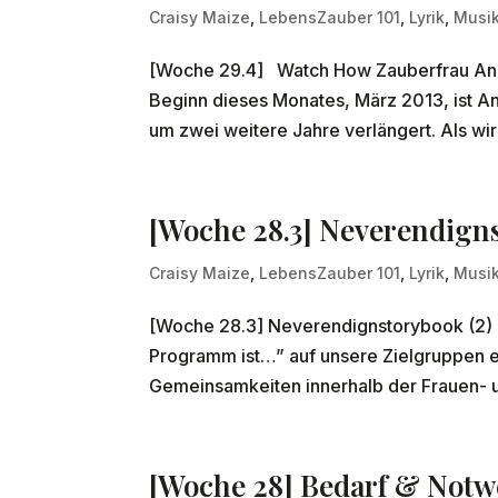
Craisy Maize
,
LebensZauber 101
,
Lyrik
,
Musik
[Woche 29.4] Watch How Zauberfrau Aniko 
Beginn dieses Monates, März 2013, ist An
um zwei weitere Jahre verlängert. Als wir
[Woche 28.3] Neverendigns
Craisy Maize
,
LebensZauber 101
,
Lyrik
,
Musik
[Woche 28.3] Neverendignstorybook (2) I
Programm ist…” auf unsere Zielgruppen e
Gemeinsamkeiten innerhalb der Frauen- u
[Woche 28] Bedarf & Notwe