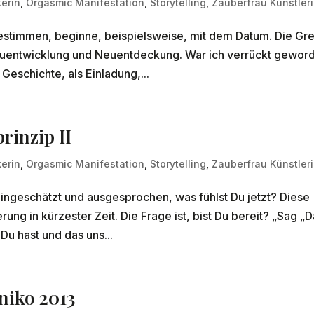
erin
,
Orgasmic Manifestation
,
Storytelling
,
Zauberfrau Künstler
estimmen, beginne, beispielsweise, mit dem Datum. Die Gr
Neuentwicklung und Neuentdeckung. War ich verrückt gewor
Geschichte, als Einladung,...
rinzip II
erin
,
Orgasmic Manifestation
,
Storytelling
,
Zauberfrau Künstler
ingeschätzt und ausgesprochen, was fühlst Du jetzt? Diese
ung in kürzester Zeit. Die Frage ist, bist Du bereit? „Sag „
Du hast und das uns...
niko 2013